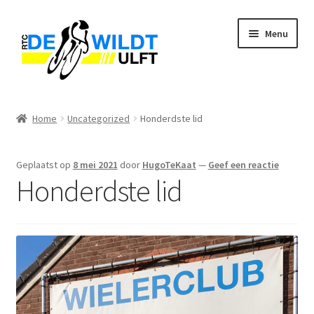
Ga
Ga
Menu
door
naar
naar
de
navigatie
inhoud
Home
Home
Uncategorized
Honderdste lid
Subme
Over
uitvou
Geplaatst op
8 mei 2021
door
HugoTeKaat
—
Geef een reactie
Subme
Foto’s
Honderdste lid
uitvou
Fietsroutes
Instagram
Facebook